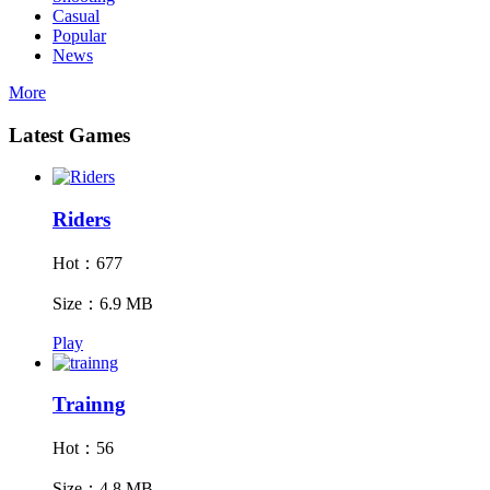
Casual
Popular
News
More
Latest Games
Riders
Hot：677
Size：6.9 MB
Play
Trainng
Hot：56
Size：4.8 MB