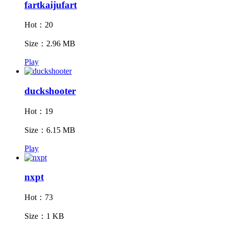
fartkaijufart
Hot：20
Size：2.96 MB
Play
duckshooter
Hot：19
Size：6.15 MB
Play
nxpt
Hot：73
Size：1 KB