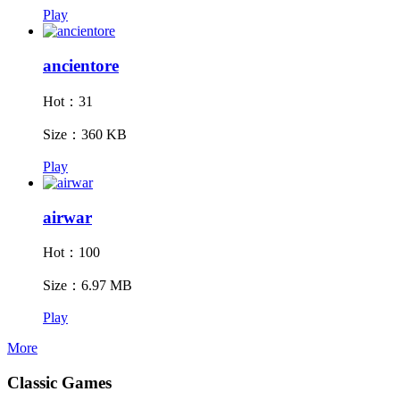
Play
ancientore
Hot：31
Size：360 KB
Play
airwar
Hot：100
Size：6.97 MB
Play
More
Classic Games