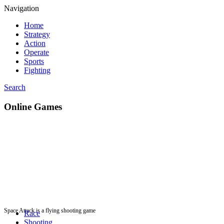
Navigation
Home
Strategy
Action
Operate
Sports
Fighting
Search
Online Games
Space Attack is a flying shooting game
Race
Shooting