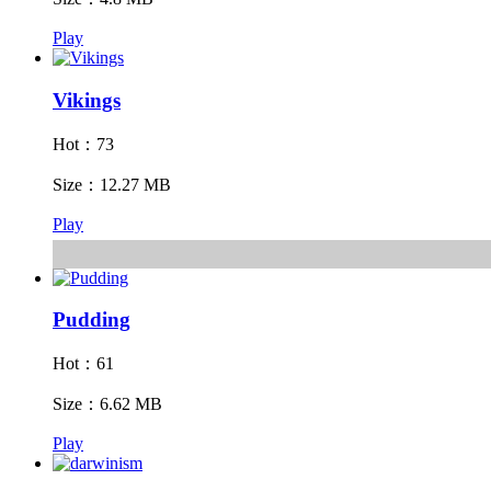
Play
Vikings
Hot：73
Size：12.27 MB
Play
Pudding
Hot：61
Size：6.62 MB
Play