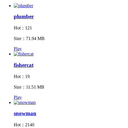
plumber
Hot：121
Size：71.94 MB
Play
fishercat
Hot：19
Size：11.51 MB
Play
snowman
Hot：2140