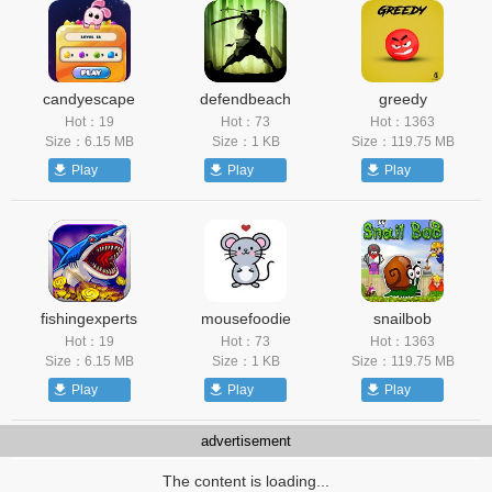
candyescape
defendbeach
greedy
Hot：19
Hot：73
Hot：1363
Size：6.15 MB
Size：1 KB
Size：119.75 MB
Play
Play
Play
fishingexperts
mousefoodie
snailbob
Hot：19
Hot：73
Hot：1363
Size：6.15 MB
Size：1 KB
Size：119.75 MB
Play
Play
Play
advertisement
The content is loading...