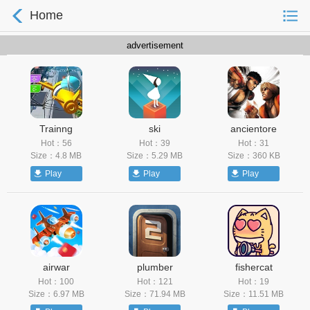
Home
advertisement
Trainng
ski
ancientore
Hot：56
Hot：39
Hot：31
Size：4.8 MB
Size：5.29 MB
Size：360 KB
Play
Play
Play
airwar
plumber
fishercat
Hot：100
Hot：121
Hot：19
Size：6.97 MB
Size：71.94 MB
Size：11.51 MB