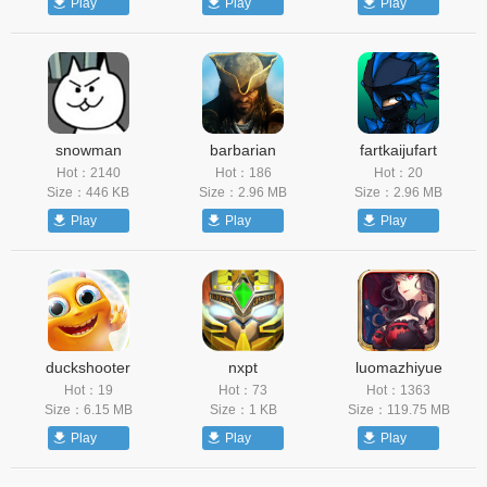
Play
Play
Play
snowman
barbarian
fartkaijufart
Hot：2140
Hot：186
Hot：20
Size：446 KB
Size：2.96 MB
Size：2.96 MB
Play
Play
Play
duckshooter
nxpt
luomazhiyue
Hot：19
Hot：73
Hot：1363
Size：6.15 MB
Size：1 KB
Size：119.75 MB
Play
Play
Play